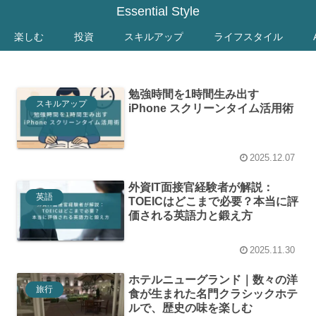
Essential Style
楽しむ
投資
スキルアップ
ライフスタイル
勉強時間を1時間生み出す
スキルアップ
iPhone スクリーンタイム活用術
2025.12.07
外資IT面接官経験者が解説：
英語
TOEICはどこまで必要？本当に評
価される英語力と鍛え方
2025.11.30
ホテルニューグランド｜数々の洋
旅行
食が生まれた名門クラシックホテ
ルで、歴史の味を楽しむ