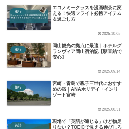
エコノミークラスを漫画喫茶に変
旅行
える！快適フライト必携アイテム
＆過ごし方
2025.10.05
岡山観光の拠点に最適｜ホテルグ
旅行
ランヴィア岡山宿泊記【駅直結で
安心】
2025.09.14
宮崎・青島で親子三世代におすす
旅行
めの宿｜ANAホリデイ・インリ
ゾート宮崎
2025.08.31
現場で「英語が通じる」けど物足
英語
りない？TOEICで見える伸びしろ